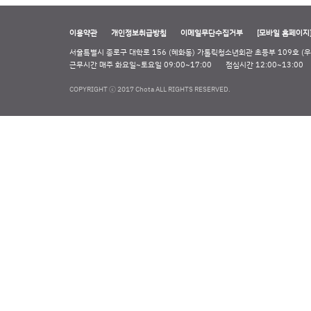
이용약관
개인정보취급방침
이메일무단수집거부
[모바일 홈페이지
서울특별시 종로구 대학로 156 (혜화동) 가톨릭청소년회관 초등부 109호 (우 
근무시간 매주 화요일~토요일 09:00~17:00
점심시간 12:00~13:00
COPYRIGHT ⓒ 2017 Chota ALL RIGHTS RESERVED.